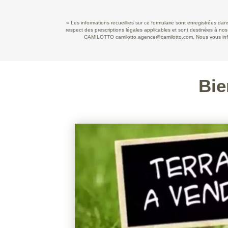
« Les informations recueillies sur ce formulaire sont enregistrées d
respect des prescriptions légales applicables et sont destinées à nos
CAMILOTTO camilotto.agence@camilotto.com. Nous vous informo
Bie