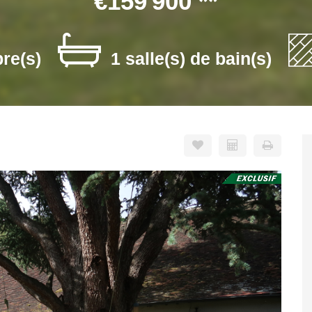
€159 900
**
re(s)
1 salle(s) de bain(s)