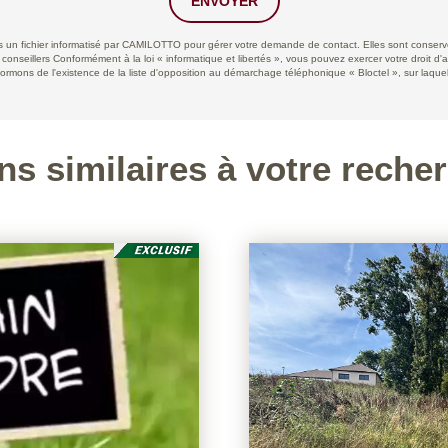
ENVOYER
ans un fichier informatisé par CAMILOTTO pour gérer votre demande de contact. Elles sont conservée
 conseillers Conformément à la loi « informatique et libertés », vous pouvez exercer votre droit d'
ns de l'existence de la liste d'opposition au démarchage téléphonique « Bloctel », sur laquell
ns similaires à votre reche