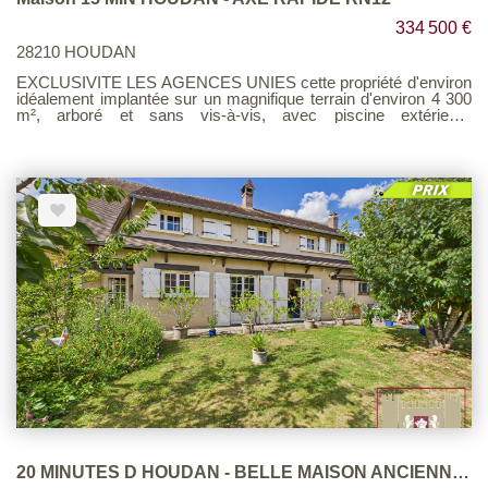
334 500 €
28210 HOUDAN
EXCLUSIVITE LES AGENCES UNIES cette propriété d'environ
idéalement implantée sur un magnifique terrain d'environ 4 300
m², arboré et sans vis-à-vis, avec piscine extérieure
indépendante chauffée. Au rez-de-chaussée, vous découvrirez
une entrée avec placard, un agréable salon / séjour avec
cheminée, un espace salle à manger convivial avec coin bar et
cave, une cuisine aménagée et équipée, une salle d'eau ainsi
qu'un WC indépendant. À l'étage, l'espace nuit se compose de
quatre chambres, d'une salle de bains et d'un WC indépendant.
Côté extérieur, la propriété dispose d'un garage double ainsi que
d'un studio indépendant, idéal pour recevoir famille et amis ou
pour un adolescent, comprenant : une entrée, un bureau, et à
l'étage une chambre avec salle de bains et WC indépendant. La
maison est équipée d'un chauffage central et bénéficie d'un
grand terrain boisé, offrant un cadre de vie calme et de
nombreuses possibilités d'aménagement. Un bien rare, alliant
volumes, dépendances et environnement privilégié. Barème
d'honoraires page 8 consultable sur notre site
20 MINUTES D HOUDAN - BELLE MAISON ANCIENNE - PROCHE NOGENT LE ROI - 6 PIECES