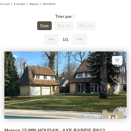
Accueil
A vendre
Maison
HOUDAN
Trier par :
Date
Prix -/+
Prix +/-
1/1
Maison 15 MIN HOUDAN - AXE RAPIDE RN12