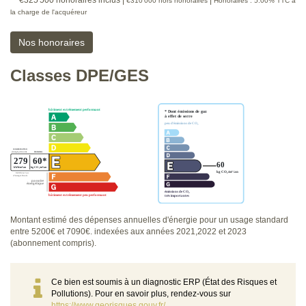
** €325 500
honoraires inclus
|
|
€310 000
hors honoraires
Honoraires : 5.00% TTC à
la charge de l'acquéreur
Nos honoraires
Classes DPE/GES
Montant estimé des dépenses annuelles d'énergie pour un usage standard
entre 5200€ et 7090€. indexées aux années 2021,2022 et 2023
(abonnement compris).
Ce bien est soumis à un diagnostic ERP (État des Risques et
Pollutions). Pour en savoir plus, rendez-vous sur
https://www.georisques.gouv.fr/