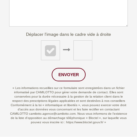
Déplacer l'image dans le cadre vide à droite
ENVOYER
« Les informations recueillies sur ce formulaire sont enregistrées dans un fichier
informatisé par CAMILOTTO pour gérer votre demande de contact. Elles sont
conservées pour la durée nécessaire à la gestion de la relation client dans le
respect des prescriptions légales applicables et sont destinées à nos conseillers
Conformément à la loi « informatique et libertés », vous pouvez exercer votre droit
d'accès aux données vous concernant et les faire rectifier en contactant
CAMILOTTO camilotto.agence@camilotto.com. Nous vous informons de l'existence
de la liste d'opposition au démarchage téléphonique « Bloctel », sur laquelle vous
pouvez vous inscrire ici :
https://www.bloctel.gouv.fr/
»