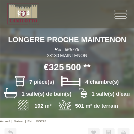
LONGERE PROCHE MAINTENON
Réf : IM5778
28130 MAINTENON
€325 500
**
7 pièce(s)
4 chambre(s)
1 salle(s) de bain(s)
1 salle(s) d'eau
192 m²
501 m² de terrain
Accueil
Maison
Ref. : IM5778