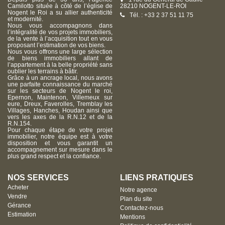
Camilotto située à côté de l’église de
28210 NOGENT-LE-ROI
Nogent le Roi a su allier authenticité
Tél. : +33 2 37 51 11 75
et modernité.
Nous vous accompagnons dans
l’intégralité de vos projets immobiliers,
de la vente à l’acquisition tout en vous
proposant l’estimation de vos biens.
Nous vous offrons une large sélection
de biens immobiliers allant de
l’appartement à la belle propriété sans
oublier les terrains à bâtir.
Grâce à un ancrage local, nous avons
une parfaite connaissance du marché
sur les secteurs de Nogent le roi,
Epernon, Maintenon, Villemeux sur
eure, Dreux, Faverolles, Tremblay les
Villages, Hanches, Houdan ainsi que
vers les axes de la R.N.12 et de la
R.N.154.
Pour chaque étape de votre projet
immobilier, notre équipe est à votre
disposition et vous garantit un
accompagnement sur mesure dans le
plus grand respect et la confiance.
NOS SERVICES
LIENS PRATIQUES
Acheter
Notre agence
Vendre
Plan du site
Gérance
Contactez-nous
Estimation
Mentions