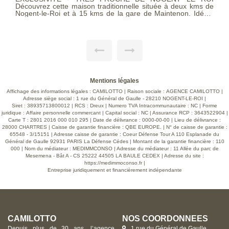
Découvrez cette maison traditionnelle située à deux kms de
Nogent-le-Roi et à 15 kms de la gare de Maintenon. Idéale
pour une famille, elle offre un cadre de vie agréable sur un
terrain de 560 m². - Au rez-de-chaussée : une entrée avec
placard, un salon-salle à manger avec une cheminée insert,
une cuisine aménagée et équipée, un dégagement, un wc
avec lave-mains. - À l'étage : un palier dessert trois
chambres, une salle de bains avec des WC. - Un sous-sol
total comprend un garage, trois pièces. - A l'extérieur : une
terrasse, un abri de jardin, un bûcher. Une opportunité à ne
pas manquer pour ceux qui recherchent un cadre de vie
Mentions légales
paisible ! DPE D Pour plus d'informations ou pour planifier
une visite, n'hésitez pas à nous contacter. Nous serons ravis
Affichage des informations légales : CAMILOTTO | Raison sociale : AGENCE CAMILOTTO |
de vous accompagner dans votre projet immobilier.
Adresse siège social : 1 rue du Général de Gaulle - 28210 NOGENT-LE-ROI |
Siret : 38935713800012 | RCS : Dreux | Numero TVA Intracommunautaire : NC | Forme
juridique : Affaire personnelle commercant | Capital social : NC | Assurance RCP : 3643522904 |
Carte T : 2801 2016 000 010 295 | Date de délivrance : 0000-00-00 | Lieu de délivrance :
28000 CHARTRES | Caisse de garantie financière : QBE EUROPE. | N° de caisse de garantie :
65548 - 3/15151 | Adresse caisse de garantie : Coeur Défense Tour A 110 Esplanade du
Général de Gaulle 92931 PARIS La Défense Cédes | Montant de la garantie financière : 110
000 | Nom du médiateur : MEDIMMCONSO | Adresse du médiateur : 11 Allée du parc de
Mesemena - Bât A - CS 25222 44505 LA BAULE CEDEX | Adresse du site :
https://medimmoconso.fr
|
Entreprise juridiquement et financièrement indépendante
CAMILOTTO
NOS COORDONNÉES
Depuis plus de 30 ans, l’agence
1 rue du Général de Gaulle