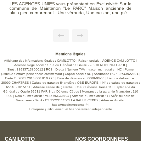
LES AGENCES UNIES vous présentent en Exclusivité: Sur la
commune de Maintenon "Le PARC" Maison ancienne de
plain pied comprenant : Une véranda, Une cuisine, une pièce
de vie, un dégagement, deux chambres, une salle de bains
avec douche et baignoire, un wc. Grenier. En extérieur:
Garage avec grenier au dessus, une petite dépendance. Le
tout sur un jardin fleuri de 590m². Barème d'honoraire page
7 consultable sur notre site
Mentions légales
Affichage des informations légales : CAMILOTTO | Raison sociale : AGENCE CAMILOTTO |
Adresse siège social : 1 rue du Général de Gaulle - 28210 NOGENT-LE-ROI |
Siret : 38935713800012 | RCS : Dreux | Numero TVA Intracommunautaire : NC | Forme
juridique : Affaire personnelle commercant | Capital social : NC | Assurance RCP : 3643522904 |
Carte T : 2801 2016 000 010 295 | Date de délivrance : 0000-00-00 | Lieu de délivrance :
28000 CHARTRES | Caisse de garantie financière : QBE EUROPE. | N° de caisse de garantie :
65548 - 3/15151 | Adresse caisse de garantie : Coeur Défense Tour A 110 Esplanade du
Général de Gaulle 92931 PARIS La Défense Cédes | Montant de la garantie financière : 110
000 | Nom du médiateur : MEDIMMCONSO | Adresse du médiateur : 11 Allée du parc de
Mesemena - Bât A - CS 25222 44505 LA BAULE CEDEX | Adresse du site :
https://medimmoconso.fr
|
Entreprise juridiquement et financièrement indépendante
CAMILOTTO
NOS COORDONNÉES