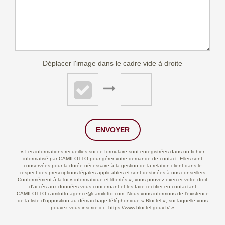
Déplacer l'image dans le cadre vide à droite
ENVOYER
« Les informations recueillies sur ce formulaire sont enregistrées dans un fichier
informatisé par CAMILOTTO pour gérer votre demande de contact. Elles sont
conservées pour la durée nécessaire à la gestion de la relation client dans le
respect des prescriptions légales applicables et sont destinées à nos conseillers
Conformément à la loi « informatique et libertés », vous pouvez exercer votre droit
d'accès aux données vous concernant et les faire rectifier en contactant
CAMILOTTO camilotto.agence@camilotto.com. Nous vous informons de l'existence
de la liste d'opposition au démarchage téléphonique « Bloctel », sur laquelle vous
pouvez vous inscrire ici :
https://www.bloctel.gouv.fr/
»