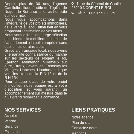
Depuis plus de 30 ans, l’agence
1 rue du Général de Gaulle
Camilotto située à côté de l’église de
28210 NOGENT-LE-ROI
Nogent le Roi a su allier authenticité
Tél. : +33 2 37 51 11 75
et modernité.
Nous vous accompagnons dans
l’intégralité de vos projets immobiliers,
de la vente à l’acquisition tout en vous
proposant l’estimation de vos biens.
Nous vous offrons une large sélection
de biens immobiliers allant de
l’appartement à la belle propriété sans
oublier les terrains à bâtir.
Grâce à un ancrage local, nous avons
une parfaite connaissance du marché
sur les secteurs de Nogent le roi,
Epernon, Maintenon, Villemeux sur
eure, Dreux, Faverolles, Tremblay les
Villages, Hanches, Houdan ainsi que
vers les axes de la R.N.12 et de la
R.N.154.
Pour chaque étape de votre projet
immobilier, notre équipe est à votre
disposition et vous garantit un
accompagnement sur mesure dans le
plus grand respect et la confiance.
NOS SERVICES
LIENS PRATIQUES
Acheter
Notre agence
Vendre
Plan du site
Gérance
Contactez-nous
Estimation
Mentions