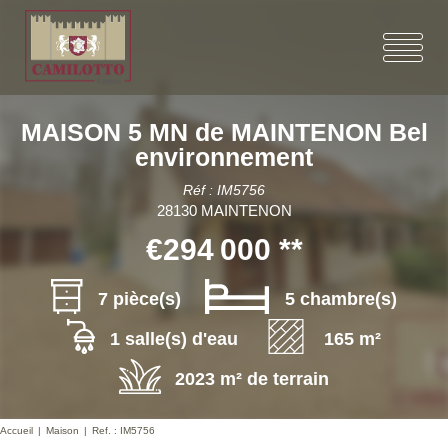
MAISON 5 MN de MAINTENON Bel
environnement
Réf : IM5756
28130 MAINTENON
€294 000
**
7 pièce(s)
5 chambre(s)
1 salle(s) d'eau
165 m²
2023 m² de terrain
Accueil
Maison
Ref. : IM5756