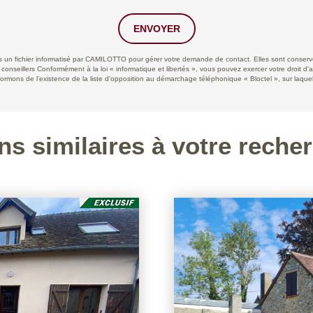
ENVOYER
ans un fichier informatisé par CAMILOTTO pour gérer votre demande de contact. Elles sont conservée
 conseillers Conformément à la loi « informatique et libertés », vous pouvez exercer votre droit d'
ns de l'existence de la liste d'opposition au démarchage téléphonique « Bloctel », sur laquell
ns similaires à votre reche