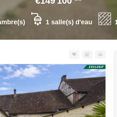
€149 100
**
ambre(s)
1 salle(s) d'eau