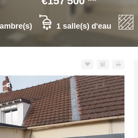
€157 500
**
hambre(s)
1 salle(s) d'eau