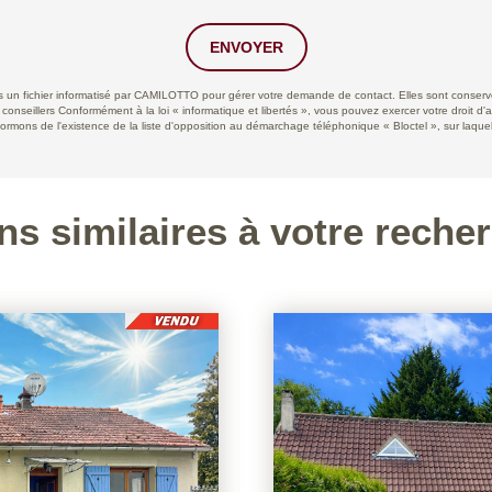
ENVOYER
ans un fichier informatisé par CAMILOTTO pour gérer votre demande de contact. Elles sont conservée
 conseillers Conformément à la loi « informatique et libertés », vous pouvez exercer votre droit d'
ns de l'existence de la liste d'opposition au démarchage téléphonique « Bloctel », sur laquell
ns similaires à votre reche