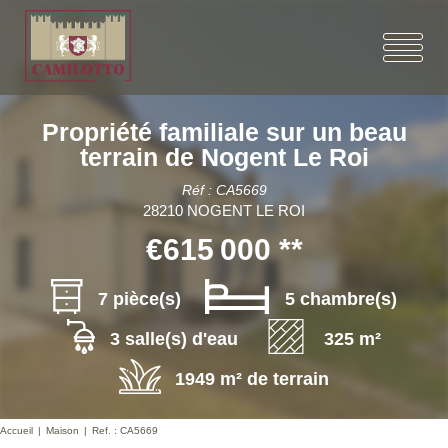
Propriété familiale sur un beau
terrain de Nogent Le Roi
Réf : CA5669
28210 NOGENT LE ROI
€615 000
**
7 pièce(s)
5 chambre(s)
3 salle(s) d'eau
325 m²
1949 m² de terrain
Accueil
Maison
Ref. : CA5669