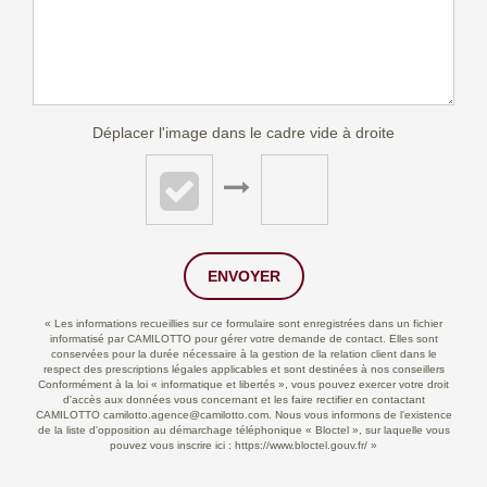
Déplacer l'image dans le cadre vide à droite
ENVOYER
« Les informations recueillies sur ce formulaire sont enregistrées dans un fichier
informatisé par CAMILOTTO pour gérer votre demande de contact. Elles sont
conservées pour la durée nécessaire à la gestion de la relation client dans le
respect des prescriptions légales applicables et sont destinées à nos conseillers
Conformément à la loi « informatique et libertés », vous pouvez exercer votre droit
d'accès aux données vous concernant et les faire rectifier en contactant
CAMILOTTO camilotto.agence@camilotto.com. Nous vous informons de l'existence
de la liste d'opposition au démarchage téléphonique « Bloctel », sur laquelle vous
pouvez vous inscrire ici :
https://www.bloctel.gouv.fr/
»