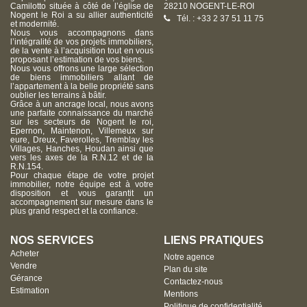
Camilotto située à côté de l’église de
28210 NOGENT-LE-ROI
Nogent le Roi a su allier authenticité
Tél. : +33 2 37 51 11 75
et modernité.
Nous vous accompagnons dans
l’intégralité de vos projets immobiliers,
de la vente à l’acquisition tout en vous
proposant l’estimation de vos biens.
Nous vous offrons une large sélection
de biens immobiliers allant de
l’appartement à la belle propriété sans
oublier les terrains à bâtir.
Grâce à un ancrage local, nous avons
une parfaite connaissance du marché
sur les secteurs de Nogent le roi,
Epernon, Maintenon, Villemeux sur
eure, Dreux, Faverolles, Tremblay les
Villages, Hanches, Houdan ainsi que
vers les axes de la R.N.12 et de la
R.N.154.
Pour chaque étape de votre projet
immobilier, notre équipe est à votre
disposition et vous garantit un
accompagnement sur mesure dans le
plus grand respect et la confiance.
NOS SERVICES
LIENS PRATIQUES
Acheter
Notre agence
Vendre
Plan du site
Gérance
Contactez-nous
Estimation
Mentions
Politique de confidentialité