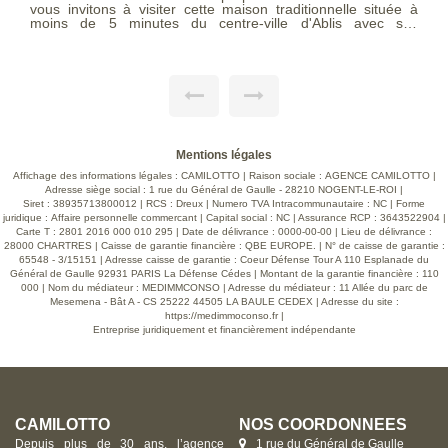
vous invitons à visiter cette maison traditionnelle située à
moins de 5 minutes du centre-ville d'Ablis avec ses
commodités et transports et à pied des écoles. Edifiée sur un
agréable terrain clos et arboré de 728 m² où vous pourrez
faire entièrement le tour de la maison, avec barbecue,
terrasse, emplacement de parking... La maison ce compose
au rez-de-chaussée d'une entrée sur un salon séjour
traversant avec sa cheminée INSERT avec répartiteur de
chaleur, une cuisine indépendante équipée avec piano de
cuisson, un dégagement donnant sur une chambre, une
salle d'eau et un wc séparé. A l'étage, vous découvrirez un
Mentions légales
grand palier avec espace dressing desservant 3 chambres.
Honoraires d'agence charge vendeur. Classe énergétique:
Affichage des informations légales : CAMILOTTO | Raison sociale : AGENCE CAMILOTTO |
DPE E (326 kwh/m²/an en énergie primaire) / (176 kwh/m²/an
Adresse siège social : 1 rue du Général de Gaulle - 28210 NOGENT-LE-ROI |
en énergie finale). GES: B (10 kg CO2/m²/an). Les
Siret : 38935713800012 | RCS : Dreux | Numero TVA Intracommunautaire : NC | Forme
informations sur les risques auxquels ce bien est exposé
juridique : Affaire personnelle commercant | Capital social : NC | Assurance RCP : 3643522904 |
sont disponibles sur le site Géorisques :
Carte T : 2801 2016 000 010 295 | Date de délivrance : 0000-00-00 | Lieu de délivrance :
www.georisques.gouv.fr. Barème consultable sur notre site
28000 CHARTRES | Caisse de garantie financière : QBE EUROPE. | N° de caisse de garantie :
en page 5 de nos honoraires
65548 - 3/15151 | Adresse caisse de garantie : Coeur Défense Tour A 110 Esplanade du
Général de Gaulle 92931 PARIS La Défense Cédes | Montant de la garantie financière : 110
000 | Nom du médiateur : MEDIMMCONSO | Adresse du médiateur : 11 Allée du parc de
Mesemena - Bât A - CS 25222 44505 LA BAULE CEDEX | Adresse du site :
https://medimmoconso.fr
|
Entreprise juridiquement et financièrement indépendante
CAMILOTTO
NOS COORDONNÉES
Depuis plus de 30 ans, l’agence
1 rue du Général de Gaulle