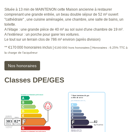
Située à 13 min de MAINTENON cette Maison ancienne à restaurer
comprenant une grande entrée, un beau double séjour de 52 m² ouvert
"cathédrale" , une cuisine aménagée, une chambre, une salle de bains, un
toilette.
A l'étage : une grande pièce de 40 m² au sol suivi d'une chambre de 19 m².
A l'extérieur : un porche pour garer les voitures.
Le tout sur un terrain clos de 786 m² environ (après division)
** €170 000
honoraires inclus
|
|
€160 000
hors honoraires
Honoraires : 6.25% TTC à
la charge de l'acquéreur
Nos honoraires
Classes DPE/GES