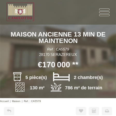
MAISON ANCIENNE 13 MIN DE
MAINTENON
Réf : CA5579
28170 SERAZEREUX
€170 000
**
5 pièce(s)
2 chambre(s)
130 m²
786 m² de terrain
Accueil
Maison
Ref. : CA5579