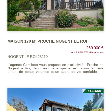
MAISON 170 M² PROCHE NOGENT LE ROI
269 000 €
dont 3.86% TTC d'honoraires
NOGENT LE ROI 28210
L'agence Camilotto vous propose en exclusivité : Proche de
Nogent le Roi, découvrez cette spacieuse maison familiale
offrant de beaux volumes et un cadre de vie agréable. Au
rez-de-chaussée, vous trouverez un séjour lumineux, une
cuisine fonctionnelle, un dégagement, deux chambres, une
salle d'eau et un WC. L'étage propose deux chambres
supplémentaires, un dressing et une salle d'eau avec WC,
idéal pour accueillir toute la famille. Le sous-sol total
comprend une cave, une buanderie et une cuisine d'été,
offrant des espaces pratiques et supplémentaires. Le tout est
édifié sur un terrain clos et arboré de 825 m², parfait pour
vos moments de détente en extérieur. Une belle opportunité
à saisir pour ceux qui recherchent confort, espace et
fonctionnalité. N'attendez plus ! contactez nous pour