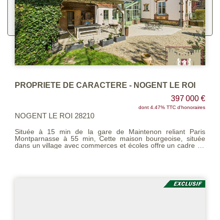
PROPRIETE DE CARACTERE - NOGENT LE ROI
397 000 €
dont 4.47% TTC d'honoraires
NOGENT LE ROI 28210
Située à 15 min de la gare de Maintenon reliant Paris
Montparnasse à 55 min, Cette maison bourgeoise, située
dans un village avec commerces et écoles offre un cadre de
vie agréable et spacieux. Le terrain étant de 1068 m² clos de
murs. Au rez-de-chaussée, vous trouverez une réception de
43 m² lumineuse agrémentée d'un poêle à bois pour créer
une ambiance chaleureuse. La cuisine, aménagée et
équipée, est ouverte sur cet espace, idéale pour des
moments conviviaux. Une véranda, parfaite pour profiter des
journées ensoleillées, complète cet étage. Vous disposerez
également d'une buanderie pratique et d'un WC séparé. Le
premier étage abrite deux chambres, dont une avec un
dressing et une salle d'eau privative, apportant confort . Une