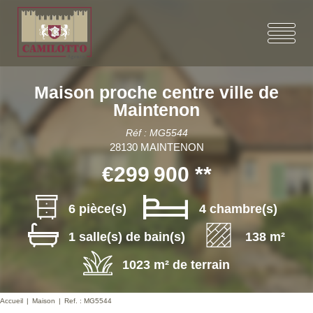
Maison proche centre ville de
Maintenon
Réf : MG5544
28130 MAINTENON
€299 900
**
6 pièce(s)
4 chambre(s)
1 salle(s) de bain(s)
138 m²
1023 m² de terrain
Accueil
Maison
Ref. : MG5544