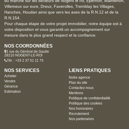
du marché sur les secteurs de Nogent le roi, Epernon, Maintenon,
Villemeux sur eure, Dreux, Faverolles, Tremblay les Villages,
Hanches, Houdan ainsi que vers les axes de la R.N.12 et de la
R.N.154.
Pour chaque étape de votre projet immobilier, notre équipe est à
votre disposition et vous garantit un accompagnement sur
mesure dans le plus grand respect et la confiance.
NOS COORDONNÉES
1 rue du Général de Gaulle
28210 NOGENT-LE-ROI
Tél. : +33 2 37 51 11 75
NOS SERVICES
LIENS PRATIQUES
Acheter
Notre agence
Vendre
Plan du site
Gérance
Contactez-nous
Estimation
Mentions
Politique de confidentialité
Politique des cookies
Nos honoraires
Recrutement
Nos partenaires