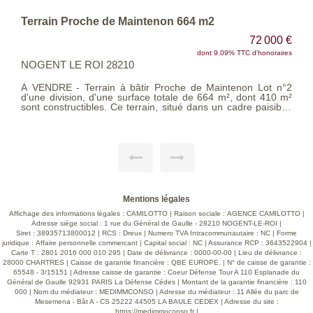
PROCHE NOGENT LE ROI - TERRAIN A BATIR DE 951 M² ENV.
71 500 €
dont 10% TTC d'honoraires
NOGENT LE ROI 28210
PROCHE DE NOGENT LE ROI TRES BEAU TERRAIN A
BATIR DE 951 M². BEL ENVIRONNEMENT. AU CALME. PLU
Zone UB. Eau, Electricité dans la rue. Assainissement
individuel. Le terrain se situe dans le périmètre d'un
monument historique. Retrait gonflement des argiles : Aléa
faible.
Mentions légales
Affichage des informations légales : CAMILOTTO | Raison sociale : AGENCE CAMILOTTO |
Adresse siège social : 1 rue du Général de Gaulle - 28210 NOGENT-LE-ROI |
Siret : 38935713800012 | RCS : Dreux | Numero TVA Intracommunautaire : NC | Forme
juridique : Affaire personnelle commercant | Capital social : NC | Assurance RCP : 3643522904 |
Carte T : 2801 2016 000 010 295 | Date de délivrance : 0000-00-00 | Lieu de délivrance :
28000 CHARTRES | Caisse de garantie financière : QBE EUROPE. | N° de caisse de garantie :
65548 - 3/15151 | Adresse caisse de garantie : Coeur Défense Tour A 110 Esplanade du
Général de Gaulle 92931 PARIS La Défense Cédes | Montant de la garantie financière : 110
000 | Nom du médiateur : MEDIMMCONSO | Adresse du médiateur : 11 Allée du parc de
Mesemena - Bât A - CS 25222 44505 LA BAULE CEDEX | Adresse du site :
https://medimmoconso.fr
|