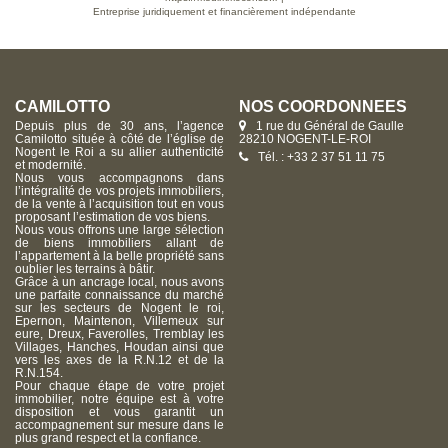
Entreprise juridiquement et financièrement indépendante
CAMILOTTO
NOS COORDONNÉES
Depuis plus de 30 ans, l’agence
1 rue du Général de Gaulle
Camilotto située à côté de l’église de
28210 NOGENT-LE-ROI
Nogent le Roi a su allier authenticité
Tél. : +33 2 37 51 11 75
et modernité.
Nous vous accompagnons dans
l’intégralité de vos projets immobiliers,
de la vente à l’acquisition tout en vous
proposant l’estimation de vos biens.
Nous vous offrons une large sélection
de biens immobiliers allant de
l’appartement à la belle propriété sans
oublier les terrains à bâtir.
Grâce à un ancrage local, nous avons
une parfaite connaissance du marché
sur les secteurs de Nogent le roi,
Epernon, Maintenon, Villemeux sur
eure, Dreux, Faverolles, Tremblay les
Villages, Hanches, Houdan ainsi que
vers les axes de la R.N.12 et de la
R.N.154.
Pour chaque étape de votre projet
immobilier, notre équipe est à votre
disposition et vous garantit un
accompagnement sur mesure dans le
plus grand respect et la confiance.