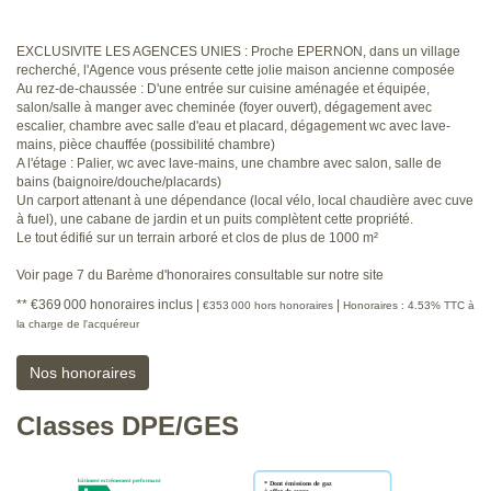
EXCLUSIVITE LES AGENCES UNIES : Proche EPERNON, dans un village
recherché, l'Agence vous présente cette jolie maison ancienne composée
Au rez-de-chaussée : D'une entrée sur cuisine aménagée et équipée,
salon/salle à manger avec cheminée (foyer ouvert), dégagement avec
escalier, chambre avec salle d'eau et placard, dégagement wc avec lave-
mains, pièce chauffée (possibilité chambre)
A l'étage : Palier, wc avec lave-mains, une chambre avec salon, salle de
bains (baignoire/douche/placards)
Un carport attenant à une dépendance (local vélo, local chaudière avec cuve
à fuel), une cabane de jardin et un puits complètent cette propriété.
Le tout édifié sur un terrain arboré et clos de plus de 1000 m²
Voir page 7 du Barème d'honoraires consultable sur notre site
** €369 000
honoraires inclus
|
|
€353 000
hors honoraires
Honoraires : 4.53% TTC à
la charge de l'acquéreur
Nos honoraires
Classes DPE/GES