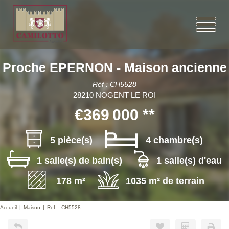
Proche EPERNON - Maison ancienne
Réf : CH5528
28210 NOGENT LE ROI
€369 000
**
5 pièce(s)
4 chambre(s)
1 salle(s) de bain(s)
1 salle(s) d'eau
178 m²
1035 m² de terrain
Accueil
Maison
Ref. : CH5528