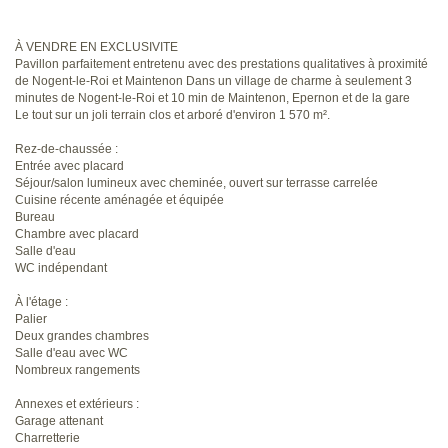
À VENDRE EN EXCLUSIVITE
Pavillon parfaitement entretenu avec des prestations qualitatives à proximité
de Nogent-le-Roi et Maintenon Dans un village de charme à seulement 3
minutes de Nogent-le-Roi et 10 min de Maintenon, Epernon et de la gare
Le tout sur un joli terrain clos et arboré d'environ 1 570 m².
Rez-de-chaussée :
Entrée avec placard
Séjour/salon lumineux avec cheminée, ouvert sur terrasse carrelée
Cuisine récente aménagée et équipée
Bureau
Chambre avec placard
Salle d'eau
WC indépendant
À l'étage :
Palier
Deux grandes chambres
Salle d'eau avec WC
Nombreux rangements
Annexes et extérieurs :
Garage attenant
Charretterie