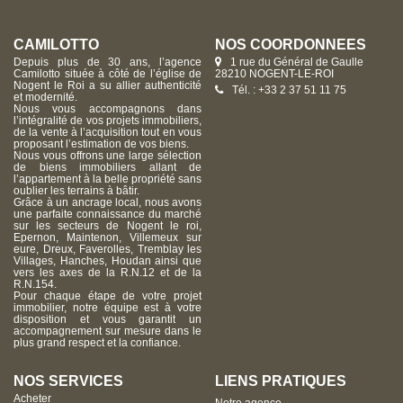
CAMILOTTO
NOS COORDONNÉES
Depuis plus de 30 ans, l’agence
1 rue du Général de Gaulle
Camilotto située à côté de l’église de
28210 NOGENT-LE-ROI
Nogent le Roi a su allier authenticité
Tél. : +33 2 37 51 11 75
et modernité.
Nous vous accompagnons dans
l’intégralité de vos projets immobiliers,
de la vente à l’acquisition tout en vous
proposant l’estimation de vos biens.
Nous vous offrons une large sélection
de biens immobiliers allant de
l’appartement à la belle propriété sans
oublier les terrains à bâtir.
Grâce à un ancrage local, nous avons
une parfaite connaissance du marché
sur les secteurs de Nogent le roi,
Epernon, Maintenon, Villemeux sur
eure, Dreux, Faverolles, Tremblay les
Villages, Hanches, Houdan ainsi que
vers les axes de la R.N.12 et de la
R.N.154.
Pour chaque étape de votre projet
immobilier, notre équipe est à votre
disposition et vous garantit un
accompagnement sur mesure dans le
plus grand respect et la confiance.
NOS SERVICES
LIENS PRATIQUES
Acheter