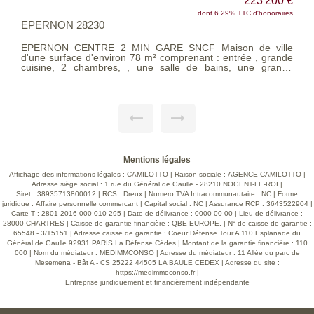
223 200 €
dont 6.29% TTC d'honoraires
EPERNON 28230
EPERNON CENTRE 2 MIN GARE SNCF Maison de ville
d'une surface d'environ 78 m² comprenant : entrée , grande
cuisine, 2 chambres, , une salle de bains, une grange
(possibilité d'aménagement) et un terrain. Idéalement située
à proximité de la gare, des commerces, écoles. Exclusivité
Les Agences Unies Voir page 9 du Barème d'honoraires
consultable sur notre site
Mentions légales
Affichage des informations légales : CAMILOTTO | Raison sociale : AGENCE CAMILOTTO |
Adresse siège social : 1 rue du Général de Gaulle - 28210 NOGENT-LE-ROI |
Siret : 38935713800012 | RCS : Dreux | Numero TVA Intracommunautaire : NC | Forme
juridique : Affaire personnelle commercant | Capital social : NC | Assurance RCP : 3643522904 |
Carte T : 2801 2016 000 010 295 | Date de délivrance : 0000-00-00 | Lieu de délivrance :
28000 CHARTRES | Caisse de garantie financière : QBE EUROPE. | N° de caisse de garantie :
65548 - 3/15151 | Adresse caisse de garantie : Coeur Défense Tour A 110 Esplanade du
Général de Gaulle 92931 PARIS La Défense Cédes | Montant de la garantie financière : 110
000 | Nom du médiateur : MEDIMMCONSO | Adresse du médiateur : 11 Allée du parc de
Mesemena - Bât A - CS 25222 44505 LA BAULE CEDEX | Adresse du site :
https://medimmoconso.fr
|
Entreprise juridiquement et financièrement indépendante