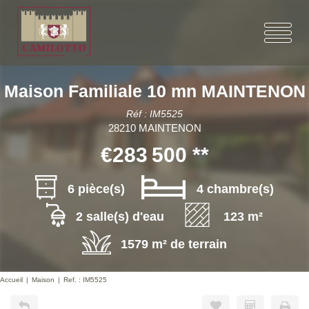
Maison Familiale 10 mn MAINTENON
Réf : IM5525
28210 MAINTENON
€283 500
**
6 pièce(s)
4 chambre(s)
2 salle(s) d'eau
123 m²
1579 m² de terrain
Accueil
Maison
Ref. : IM5525