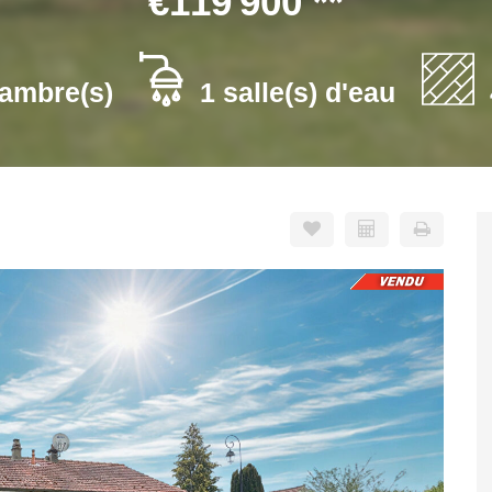
€119 900
**
ambre(s)
1 salle(s) d'eau