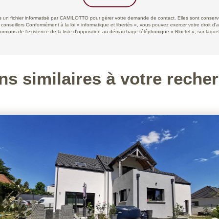
ans un fichier informatisé par CAMILOTTO pour gérer votre demande de contact. Elles sont conservée
 conseillers Conformément à la loi « informatique et libertés », vous pouvez exercer votre droit d'
ns de l'existence de la liste d'opposition au démarchage téléphonique « Bloctel », sur laquell
ns similaires à votre reche