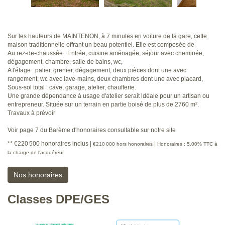
Sur les hauteurs de MAINTENON, à 7 minutes en voiture de la gare, cette
maison traditionnelle offrant un beau potentiel. Elle est composée de
Au rez-de-chaussée : Entrée, cuisine aménagée, séjour avec cheminée,
dégagement, chambre, salle de bains, wc,
A l'étage : palier, grenier, dégagement, deux pièces dont une avec
rangement, wc avec lave-mains, deux chambres dont une avec placard,
Sous-sol total : cave, garage, atelier, chaufferie.
Une grande dépendance à usage d'atelier serait idéale pour un artisan ou
entrepreneur. Située sur un terrain en partie boisé de plus de 2760 m².
Travaux à prévoir
Voir page 7 du Barème d'honoraires consultable sur notre site
** €220 500
honoraires inclus
|
|
€210 000
hors honoraires
Honoraires : 5.00% TTC à
la charge de l'acquéreur
Nos honoraires
Classes DPE/GES