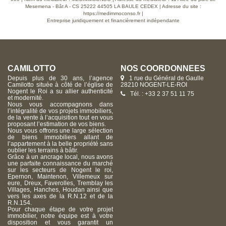
encore le remplacement de la VMC, permettant d'envisager
un gain significatif de performance et de confort. Une
Mesemena - Bât A - CS 25222 44505 LA BAULE CEDEX | Adresse du site :
opportunité idéale pour des acquéreurs souhaitant
https://medimmoconso.fr
|
personnaliser leur futur lieu de vie tout en s'appuyant sur une
Entreprise juridiquement et financièrement indépendante
maison saine, entretenue et offrant de belles perspectives
d'évolution. Voir page 10 du Barème d'honoraires
consultable sur notre site
CAMILOTTO
NOS COORDONNÉES
Depuis plus de 30 ans, l’agence
1 rue du Général de Gaulle
Camilotto située à côté de l’église de
28210 NOGENT-LE-ROI
Nogent le Roi a su allier authenticité
Tél. : +33 2 37 51 11 75
et modernité.
Nous vous accompagnons dans
l’intégralité de vos projets immobiliers,
de la vente à l’acquisition tout en vous
proposant l’estimation de vos biens.
Nous vous offrons une large sélection
de biens immobiliers allant de
l’appartement à la belle propriété sans
oublier les terrains à bâtir.
Grâce à un ancrage local, nous avons
une parfaite connaissance du marché
sur les secteurs de Nogent le roi,
Epernon, Maintenon, Villemeux sur
eure, Dreux, Faverolles, Tremblay les
Villages, Hanches, Houdan ainsi que
vers les axes de la R.N.12 et de la
R.N.154.
Pour chaque étape de votre projet
immobilier, notre équipe est à votre
disposition et vous garantit un