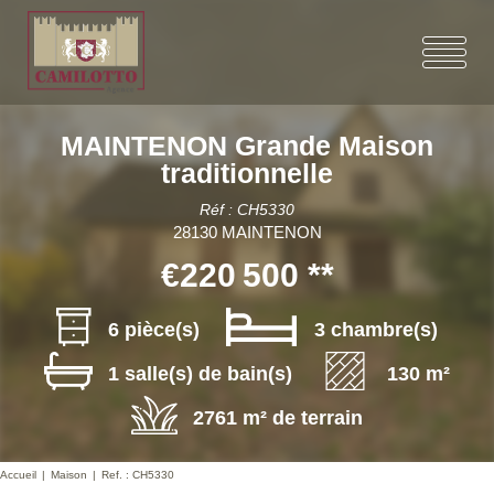
MAINTENON Grande Maison
traditionnelle
Réf : CH5330
28130 MAINTENON
€220 500
**
6 pièce(s)
3 chambre(s)
1 salle(s) de bain(s)
130 m²
2761 m² de terrain
Accueil
Maison
Ref. : CH5330