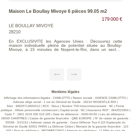
Maison Le Boullay Mivoye 6 pièces 99.05 m2
179 000 €
LE BOULLAY MIVOYE
28210
En EXCLUSIVITE les Agences Unies : Découvrez cette
maison individuelle pleine de potentiel située au Boullay-
Mivoye, à 15 minutes de Nogent-le-Roi, dans un secteur
pratique offrant un accès rapide à Rambouillet, Chartres et
aux grands axes vers Paris. Construite en 1964 et
régulièrement entretenue, cette maison d'environ 100 m²
séduira les familles à la recherche d'un cadre de vie
fonctionnel et évolutif. Elle propose une belle pièce de vie
lumineuse et conviviale avec cuisine ouverte, trois chambres
confortables, une salle de bains ainsi qu'une salle d'eau,
apportant un confort appréciable au quotidien. Le sous-sol
total constitue un véritable atout : stationnement, espace
atelier, rangement ou futur aménagement selon vos envies.
Mentions légales
Implantée sur un terrain clos et arboré de 1 115 m², la
Affichage des informations légales : CAMILOTTO | Raison sociale : AGENCE CAMILOTTO |
propriété bénéficie d'un agréable extérieur propice aux
moments en famille. Plusieurs améliorations ont déjà été
Adresse siège social : 1 rue du Général de Gaulle - 28210 NOGENT-LE-ROI |
Siret : 38935713800012 | RCS : Dreux | Numero TVA Intracommunautaire : NC | Forme
réalisées : rénovation en 2013, installation du double vitrage,
juridique : Affaire personnelle commercant | Capital social : NC | Assurance RCP : 3643522904 |
remplacement de la chaudière fioul en 2017 et électricité aux
Carte T : 2801 2016 000 010 295 | Date de délivrance : 0000-00-00 | Lieu de délivrance :
normes. Classée en DPE G, cette maison offre néanmoins
28000 CHARTRES | Caisse de garantie financière : QBE EUROPE. | N° de caisse de garantie :
un fort potentiel d'amélioration énergétique grâce à des
65548 - 3/15151 | Adresse caisse de garantie : Coeur Défense Tour A 110 Esplanade du
travaux accessibles et efficaces, tels que l'installation d'une
Général de Gaulle 92931 PARIS La Défense Cédes | Montant de la garantie financière : 110
pompe à chaleur, l'isolation thermique par l'extérieur ou
000 | Nom du médiateur : MEDIMMCONSO | Adresse du médiateur : 11 Allée du parc de