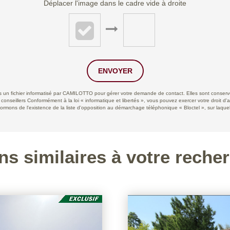
Déplacer l'image dans le cadre vide à droite
ENVOYER
ans un fichier informatisé par CAMILOTTO pour gérer votre demande de contact. Elles sont conservée
 conseillers Conformément à la loi « informatique et libertés », vous pouvez exercer votre droit d'
ns de l'existence de la liste d'opposition au démarchage téléphonique « Bloctel », sur laquell
ns similaires à votre reche