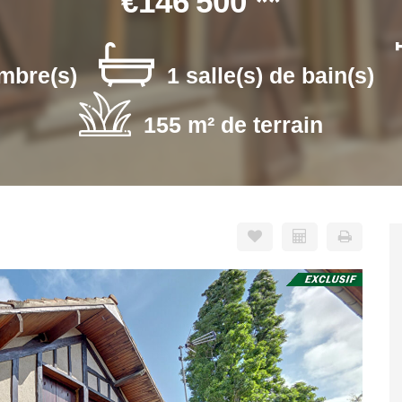
€146 500
**
mbre(s)
1 salle(s) de bain(s)
155 m² de terrain