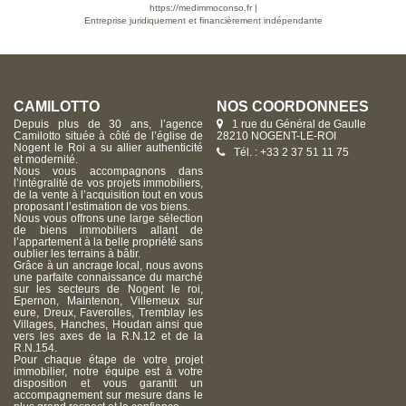
chaleur - Allée goudronnée pour plusieurs véhicul
https://medimmoconso.fr
|
Garage carrelé de 25m² Succombez à son charme, 
Entreprise juridiquement et financièrement indépendante
n'aurez plus qu'à poser vos valises ! Voir page 10 du Barème
d'honoraires consultable sur notre site
CAMILOTTO
NOS COORDONNÉES
Depuis plus de 30 ans, l’agence
1 rue du Général de Gaulle
Camilotto située à côté de l’église de
28210 NOGENT-LE-ROI
Nogent le Roi a su allier authenticité
Tél. : +33 2 37 51 11 75
et modernité.
Nous vous accompagnons dans
l’intégralité de vos projets immobiliers,
de la vente à l’acquisition tout en vous
proposant l’estimation de vos biens.
Nous vous offrons une large sélection
de biens immobiliers allant de
l’appartement à la belle propriété sans
oublier les terrains à bâtir.
Grâce à un ancrage local, nous avons
une parfaite connaissance du marché
sur les secteurs de Nogent le roi,
Epernon, Maintenon, Villemeux sur
eure, Dreux, Faverolles, Tremblay les
Villages, Hanches, Houdan ainsi que
vers les axes de la R.N.12 et de la
R.N.154.
Pour chaque étape de votre projet
immobilier, notre équipe est à votre
disposition et vous garantit un
accompagnement sur mesure dans le