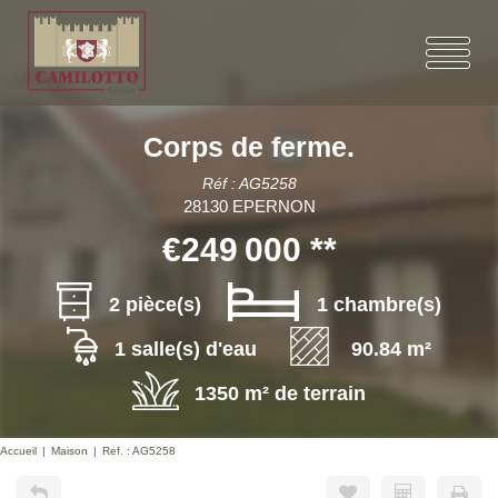
Corps de ferme.
Réf : AG5258
28130 EPERNON
€249 000
**
2 pièce(s)
1 chambre(s)
1 salle(s) d'eau
90.84 m²
1350 m² de terrain
Accueil
Maison
Ref. : AG5258