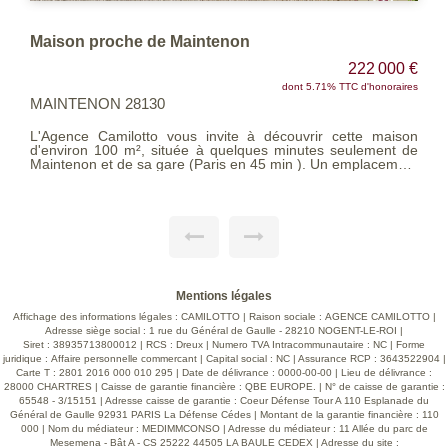
22 000 €
485 0
d'honoraires
MAINTENON 28130
LES AGENCES UNIES vous proposent cette magnif
te maison
maison contemporaine de 2021 aux beaux volumes, soi
lement de
et décorée avec goût ! Située à Saint Martin de Nigelles, à
placement
10min d'EPERNON, dans le quartier du bois d'Olivet
tidienne
calme et bien exposée, elle saura vous séduire pa
modernité. Dès l'entrée, vous serez éblouis par la pi
vivre de 69m²! Spacieuse et conviviale, elle est égal
très lumineuse et promet de bons moments pour toute 
tribu. En passant par la baie coulissante à 3 vant
découvrez une terrasse carrelée sans vis-à-vis, ave
vue sur la nature environnante (aucun voisin à l'arrière
cuisine y est entièrement aménagée et équipée, idéale
déal pour
concocter de bons plats tout en étant en compagnie d
Mentions légales
convives. Pour compléter le rez-de-chaussée, un bel espace
el espace
Affichage des informations légales : CAMILOTTO | Raison sociale : AGENCE CAMILOTTO |
nuit comprend une suite parentale : une chambre,
ement vos
Adresse siège social : 1 rue du Général de Gaulle - 28210 NOGENT-LE-ROI |
grande salle de bains avec douche et baignoire
Siret : 38935713800012 | RCS : Dreux | Numero TVA Intracommunautaire : NC | Forme
séparés. A l'étage, un large palier distribue 3 be
 entretenu
juridique : Affaire personnelle commercant | Capital social : NC | Assurance RCP : 3643522904 |
chambres, une salle d'eau et WC séparés. Depuis ce pa
Carte T : 2801 2016 000 010 295 | Date de délivrance : 0000-00-00 | Lieu de délivrance :
vous pouvez accéder à une terrasse de 13m² surplomba
28000 CHARTRES | Caisse de garantie financière : QBE EUROPE. | N° de caisse de garantie :
jardin, parfaite pour se prélasser avec en prime une 
65548 - 3/15151 | Adresse caisse de garantie : Coeur Défense Tour A 110 Esplanade du
vue dégagée sur mère nature ! Un garage attenant carrelé
Général de Gaulle 92931 PARIS La Défense Cédes | Montant de la garantie financière : 110
de 25m² et une grande allée goudronnée vien
000 | Nom du médiateur : MEDIMMCONSO | Adresse du médiateur : 11 Allée du parc de
agrémenter l'ensemble. Profitez de belles prestations : -
Mesemena - Bât A - CS 25222 44505 LA BAULE CEDEX | Adresse du site :
Portail automatique - Volets roulants électriques - Po