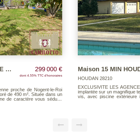
Maison 15 MIN HOUDAN - AXE RAPIDE RN12
334 500 €
HOUDAN 28210
t
20 minutes de Houdan ! Bell
4 300 m², arboré et sans vis-à-
avec cinq chambres sur un terrain cl
de-chaussée,
environnement paisible, cett
n agréable salon / séjour avec
par son charme authentique et ses bea
al avec coin bar et cave, une
une double entrée vous acc
ainsi qu'un WC indépendant. À
équipée, un salon-séjour ch
chambres, d'une salle de bains
également une salle d'eau, un WC 
: un palier dessert quatre 
l pour recevoir famille et amis
placards intégrés, ainsi qu'un second WC. Le jard
e, un bureau, et à l'étage une
une dépendance avec gara
t équipée
indépendante avec WC, parfait
 terrain boisé, offrant un cadre