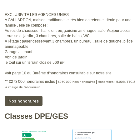
EXCLUSIVITE LES AGENCES UNIES
A GALLARDON, maison traditionnelle très bien entretenue idéale pour une
famille , elle se compose:
Au rez de chaussée : hall d'entrée, ,cuisine aménagée, salon/séjour accès
terrasse et jardin , 3 chambres, salle de bains, WC.
A l'étage : palier desservant 3 chambres, un bureau , salle de douche, pièce
aménageable .
Garage attenant.
Abri de jardin
le tout sur un terrain clos de 560 m².
Voir page 10 du Barème d'honoraires consultable sur notre site
** €273 000
honoraires inclus
|
|
€260 000
hors honoraires
Honoraires : 5.00% TTC à
la charge de l'acquéreur
Nos honoraires
Classes DPE/GES