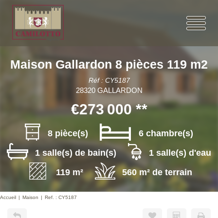
Maison Gallardon 8 pièces 119 m2
Réf : CY5187
28320 GALLARDON
€273 000
**
8 pièce(s)
6 chambre(s)
1 salle(s) de bain(s)
1 salle(s) d'eau
119 m²
560 m² de terrain
Accueil
Maison
Ref. : CY5187