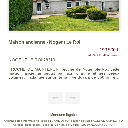
Maison ancienne - Nogent Le Roi
199 500 €
dont 5% TTC d'honoraires
NOGENT LE ROI 28210
PROCHE DE MAINTENON, proche de Nogent-le-Roi, cette
maison ancienne séduit par son charme et ses beaux
volumes. Implantée sur un terrain verdoyant de 960 m², elle
offre un cadre de vie paisible. Le rez-de-chaussée comprend
une grande entrée, un salon cathédrale avec une cheminée
et une mezzanine, ainsi qu'une vaste cuisine aménagée
ouverte sur une salle à manger, un bureau ou une chambre,
une salle d'eau avec WC et une cave complètent ce niveau.
À l'étage : deux chambres et une salle de bains avec WC
offrent un espace nuit confortable. Une grande dépendance
avec un garage et un grenier aménageable vient renforcer le
potentiel de la propriété, idéale pour un atelier, du stockage
Mentions légales
ou un futur espace de vie. Cette maison allie charme, volume
et potentiel dans un environnement recherché.
Affichage des informations légales : CAMILOTTO | Raison sociale : AGENCE CAMILOTTO |
Adresse siège social : 1 rue du Général de Gaulle - 28210 NOGENT-LE-ROI |