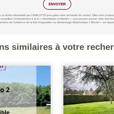
ENVOYER
ans un fichier informatisé par CAMILOTTO pour gérer votre demande de contact. Elles sont conservée
 conseillers Conformément à la loi « informatique et libertés », vous pouvez exercer votre droit d'
ns de l'existence de la liste d'opposition au démarchage téléphonique « Bloctel », sur laquell
ns similaires à votre reche