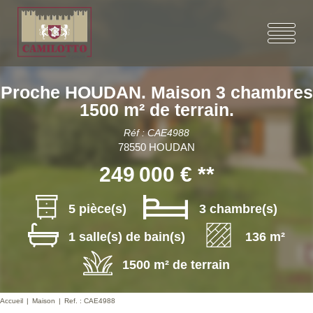
Proche HOUDAN. Maison 3 chambres
1500 m² de terrain.
Réf : CAE4988
78550 HOUDAN
249 000 €
**
5 pièce(s)
3 chambre(s)
1 salle(s) de bain(s)
136 m²
1500 m² de terrain
Accueil
Maison
Ref. : CAE4988