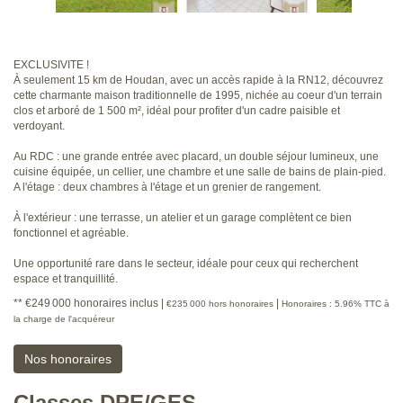
EXCLUSIVITE !
À seulement 15 km de Houdan, avec un accès rapide à la RN12, découvrez
cette charmante maison traditionnelle de 1995, nichée au coeur d'un terrain
clos et arboré de 1 500 m², idéal pour profiter d'un cadre paisible et
verdoyant.
Au RDC : une grande entrée avec placard, un double séjour lumineux, une
cuisine équipée, un cellier, une chambre et une salle de bains de plain-pied.
A l'étage : deux chambres à l'étage et un grenier de rangement.
À l'extérieur : une terrasse, un atelier et un garage complètent ce bien
fonctionnel et agréable.
Une opportunité rare dans le secteur, idéale pour ceux qui recherchent
espace et tranquillité.
** €249 000
honoraires inclus
|
|
€235 000
hors honoraires
Honoraires : 5.96% TTC à
la charge de l'acquéreur
Nos honoraires
Classes DPE/GES