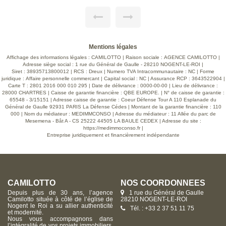
qu'une chaufferie Le tout sur un terrain d'environ 1930 M2.
la
Barème d'honoraires page 8 consultable sur notre site
a
.
er
Mentions légales
té
Affichage des informations légales : CAMILOTTO | Raison sociale : AGENCE CAMILOTTO |
.
Adresse siège social : 1 rue du Général de Gaulle - 28210 NOGENT-LE-ROI |
Siret : 38935713800012 | RCS : Dreux | Numero TVA Intracommunautaire : NC | Forme
juridique : Affaire personnelle commercant | Capital social : NC | Assurance RCP : 3643522904 |
Carte T : 2801 2016 000 010 295 | Date de délivrance : 0000-00-00 | Lieu de délivrance :
28000 CHARTRES | Caisse de garantie financière : QBE EUROPE. | N° de caisse de garantie :
65548 - 3/15151 | Adresse caisse de garantie : Coeur Défense Tour A 110 Esplanade du
Général de Gaulle 92931 PARIS La Défense Cédes | Montant de la garantie financière : 110
000 | Nom du médiateur : MEDIMMCONSO | Adresse du médiateur : 11 Allée du parc de
Mesemena - Bât A - CS 25222 44505 LA BAULE CEDEX | Adresse du site :
https://medimmoconso.fr
|
Entreprise juridiquement et financièrement indépendante
CAMILOTTO
NOS COORDONNÉES
Depuis plus de 30 ans, l’agence
1 rue du Général de Gaulle
Camilotto située à côté de l’église de
28210 NOGENT-LE-ROI
Nogent le Roi a su allier authenticité
Tél. : +33 2 37 51 11 75
et modernité.
Nous vous accompagnons dans
l’intégralité de vos projets immobiliers,