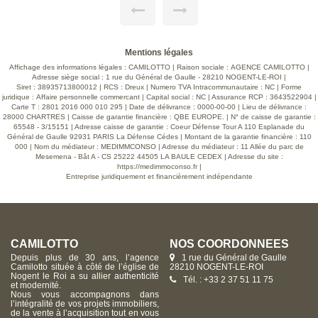
fonctionnel et évolutif. Elle propose une belle pièce de vie
lumineuse et conviviale avec cuisine ouverte, trois chambres
confortables, une salle de bains ainsi qu'une salle d'eau,
apportant un confort appréciable au quotidien. Le sous-sol
total constitue un véritable atout : stationnement, espace
Mentions légales
atelier, rangement ou futur aménagement selon vos envies.
Implantée sur un terrain clos et arboré de 1 115 m², la
Affichage des informations légales : CAMILOTTO | Raison sociale : AGENCE CAMILOTTO |
propriété bénéficie d'un agréable extérieur propice aux
Adresse siège social : 1 rue du Général de Gaulle - 28210 NOGENT-LE-ROI |
moments en famille. Plusieurs améliorations ont déjà été
Siret : 38935713800012 | RCS : Dreux | Numero TVA Intracommunautaire : NC | Forme
réalisées : rénovation en 2013, installation du double vitrage,
juridique : Affaire personnelle commercant | Capital social : NC | Assurance RCP : 3643522904 |
remplacement de la chaudière fioul en 2017 et électricité aux
Carte T : 2801 2016 000 010 295 | Date de délivrance : 0000-00-00 | Lieu de délivrance :
normes. Classée en DPE G, cette maison offre néanmoins
28000 CHARTRES | Caisse de garantie financière : QBE EUROPE. | N° de caisse de garantie :
un fort potentiel d'amélioration énergétique grâce à des
65548 - 3/15151 | Adresse caisse de garantie : Coeur Défense Tour A 110 Esplanade du
travaux accessibles et efficaces, tels que l'installation d'une
Général de Gaulle 92931 PARIS La Défense Cédes | Montant de la garantie financière : 110
pompe à chaleur, l'isolation thermique par l'extérieur ou
000 | Nom du médiateur : MEDIMMCONSO | Adresse du médiateur : 11 Allée du parc de
encore le remplacement de la VMC, permettant d'envisager
Mesemena - Bât A - CS 25222 44505 LA BAULE CEDEX | Adresse du site :
un gain significatif de performance et de confort. Une
https://medimmoconso.fr
|
opportunité idéale pour des acquéreurs souhaitant
Entreprise juridiquement et financièrement indépendante
personnaliser leur futur lieu de vie tout en s'appuyant sur une
maison saine, entretenue et offrant de belles perspectives
d'évolution. Voir page 10 du Barème d'honoraires
consultable sur notre site
CAMILOTTO
NOS COORDONNÉES
Depuis plus de 30 ans, l’agence
1 rue du Général de Gaulle
Camilotto située à côté de l’église de
28210 NOGENT-LE-ROI
Nogent le Roi a su allier authenticité
Tél. : +33 2 37 51 11 75
et modernité.
Nous vous accompagnons dans
l’intégralité de vos projets immobiliers,
de la vente à l’acquisition tout en vous