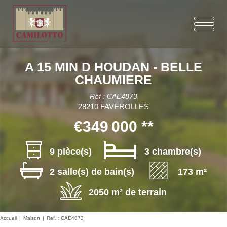
A 15 MIN D HOUDAN - BELLE
CHAUMIERE
Réf : CAE4873
28210 FAVEROLLES
€349 000
**
9 pièce(s)
3 chambre(s)
2 salle(s) de bain(s)
173 m²
2050 m² de terrain
Accueil
Maison
Ref. : CAE4873