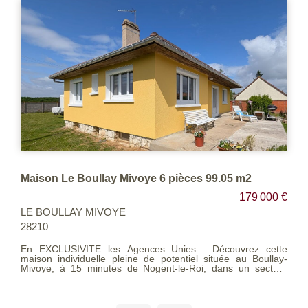
Maison Le Boullay Mivoye 6 pièces 99.05 m2
179 000 €
LE BOULLAY MIVOYE
28210
En EXCLUSIVITE les Agences Unies : Découvrez cette
maison individuelle pleine de potentiel située au Boullay-
Mivoye, à 15 minutes de Nogent-le-Roi, dans un secteur
pratique offrant un accès rapide à Rambouillet, Chartres et
aux grands axes vers Paris. Construite en 1964 et
régulièrement entretenue, cette maison d'environ 100 m²
séduira les familles à la recherche d'un cadre de vie