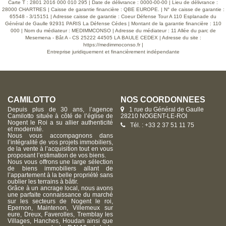
Carte T : 2801 2016 000 010 295 | Date de délivrance : 0000-00-00 | Lieu de délivrance :
28000 CHARTRES | Caisse de garantie financière : QBE EUROPE. | N° de caisse de garantie :
65548 - 3/15151 | Adresse caisse de garantie : Coeur Défense Tour A 110 Esplanade du
Général de Gaulle 92931 PARIS La Défense Cédes | Montant de la garantie financière : 110
000 | Nom du médiateur : MEDIMMCONSO | Adresse du médiateur : 11 Allée du parc de
Mesemena - Bât A - CS 25222 44505 LA BAULE CEDEX | Adresse du site :
https://medimmoconso.fr
|
Entreprise juridiquement et financièrement indépendante
CAMILOTTO
NOS COORDONNÉES
Depuis plus de 30 ans, l’agence
1 rue du Général de Gaulle
Camilotto située à côté de l’église de
28210 NOGENT-LE-ROI
Nogent le Roi a su allier authenticité
Tél. : +33 2 37 51 11 75
et modernité.
Nous vous accompagnons dans
l’intégralité de vos projets immobiliers,
de la vente à l’acquisition tout en vous
proposant l’estimation de vos biens.
Nous vous offrons une large sélection
de biens immobiliers allant de
l’appartement à la belle propriété sans
oublier les terrains à bâtir.
Grâce à un ancrage local, nous avons
une parfaite connaissance du marché
sur les secteurs de Nogent le roi,
Epernon, Maintenon, Villemeux sur
eure, Dreux, Faverolles, Tremblay les
Villages, Hanches, Houdan ainsi que