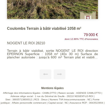
Terrain Proche de Maintenon 664 m2
€
72 000 €
s
dont 9.09% TTC d'honoraires
NOGENT LE ROI 28210
n
À VENDRE - Terrain à bâtir Proche de Maintenon Lot n°2
d'une division, d'une surface totale de 664 m², dont 410 m²
é
sont constructibles. Ce terrain, situé dans un cadre paisible,
t
offre une façade de 21 mètres et une viabilisation en bordure
r
de rue. Prévoir un assainissement individuel. Une belle
opportunité pour concrétiser votre projet de construction
dans un environnement naturel. Pour plus d'informations ou
pour une visite sur place, contactez l'agence.
Mentions légales
Affichage des informations légales : CAMILOTTO | Raison sociale : AGENCE CAMILOTTO |
Adresse siège social : 1 rue du Général de Gaulle - 28210 NOGENT-LE-ROI |
Siret : 38935713800012 | RCS : Dreux | Numero TVA Intracommunautaire : NC | Forme
juridique : Affaire personnelle commercant | Capital social : NC | Assurance RCP : 3643522904 |