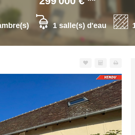
299 000 €
**
ambre(s)
1 salle(s) d'eau