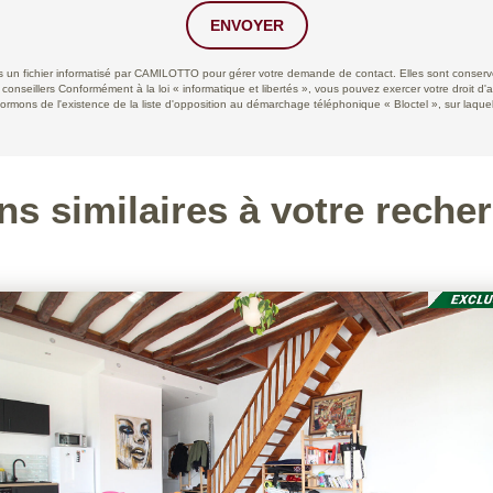
ENVOYER
ans un fichier informatisé par CAMILOTTO pour gérer votre demande de contact. Elles sont conservée
 conseillers Conformément à la loi « informatique et libertés », vous pouvez exercer votre droit d'
ns de l'existence de la liste d'opposition au démarchage téléphonique « Bloctel », sur laquell
ns similaires à votre reche