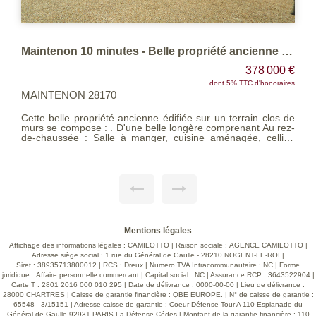
Maintenon 10 minutes - Belle propriété ancienne sur terrain clos de murs
378 000 €
dont 5% TTC d'honoraires
MAINTENON 28170
Cette belle propriété ancienne édifiée sur un terrain clos de
murs se compose : . D'une belle longère comprenant Au rez-
de-chaussée : Salle à manger, cuisine aménagée, cellier,
chaufferie, séjour, couloir, salle d'eau, wc, salle d'eau, deux
chambres, bureau. A l'étage : mezzanine, salon avec
cheminée, couloir, trois chambres, wc, salle de bains. . D'une
maison annexe composée de : Au rez-de-chaussée : salle de
jeux, cellier avec four à pizzas, A l'étage : salle de jeux +
pièce. - D'un bûcher et d'un appentis Portail motorisé . Le
tout sur un beau terrain paysagé clos de murs de plus de
1670 m². -Les informations sur les risques auxquels ce bien
est exposé sont disponibles sur le site Géorisques
Mentions légales
http://www.georisques.gouv.fr'. EXCLUSIVITE LES AGENCES
UNIES Voir page 7 du Barème d'honoraires consultable sur
Affichage des informations légales : CAMILOTTO | Raison sociale : AGENCE CAMILOTTO |
notre site
Adresse siège social : 1 rue du Général de Gaulle - 28210 NOGENT-LE-ROI |
Siret : 38935713800012 | RCS : Dreux | Numero TVA Intracommunautaire : NC | Forme
juridique : Affaire personnelle commercant | Capital social : NC | Assurance RCP : 3643522904 |
Carte T : 2801 2016 000 010 295 | Date de délivrance : 0000-00-00 | Lieu de délivrance :
28000 CHARTRES | Caisse de garantie financière : QBE EUROPE. | N° de caisse de garantie :
65548 - 3/15151 | Adresse caisse de garantie : Coeur Défense Tour A 110 Esplanade du
Général de Gaulle 92931 PARIS La Défense Cédes | Montant de la garantie financière : 110