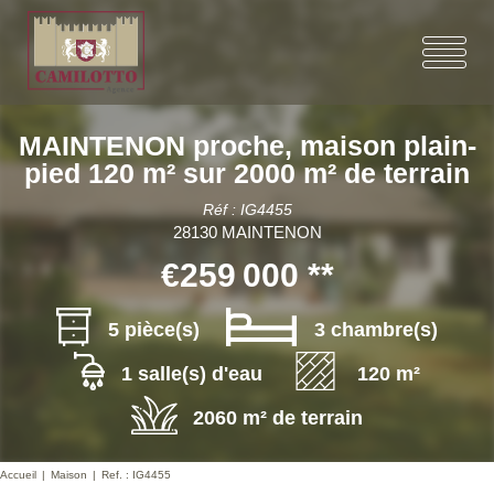
MAINTENON proche, maison plain-
pied 120 m² sur 2000 m² de terrain
Réf : IG4455
28130 MAINTENON
€259 000
**
5 pièce(s)
3 chambre(s)
1 salle(s) d'eau
120 m²
2060 m² de terrain
Accueil
Maison
Ref. : IG4455