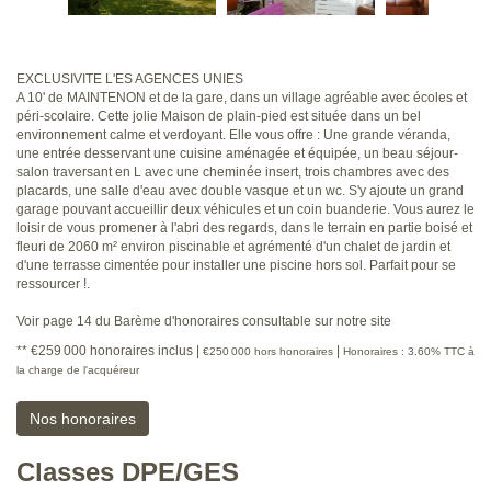
EXCLUSIVITE L'ES AGENCES UNIES
A 10' de MAINTENON et de la gare, dans un village agréable avec écoles et
péri-scolaire. Cette jolie Maison de plain-pied est située dans un bel
environnement calme et verdoyant. Elle vous offre : Une grande véranda,
une entrée desservant une cuisine aménagée et équipée, un beau séjour-
salon traversant en L avec une cheminée insert, trois chambres avec des
placards, une salle d'eau avec double vasque et un wc. S'y ajoute un grand
garage pouvant accueillir deux véhicules et un coin buanderie. Vous aurez le
loisir de vous promener à l'abri des regards, dans le terrain en partie boisé et
fleuri de 2060 m² environ piscinable et agrémenté d'un chalet de jardin et
d'une terrasse cimentée pour installer une piscine hors sol. Parfait pour se
ressourcer !.
Voir page 14 du Barème d'honoraires consultable sur notre site
** €259 000
honoraires inclus
|
|
€250 000
hors honoraires
Honoraires : 3.60% TTC à
la charge de l'acquéreur
Nos honoraires
Classes DPE/GES