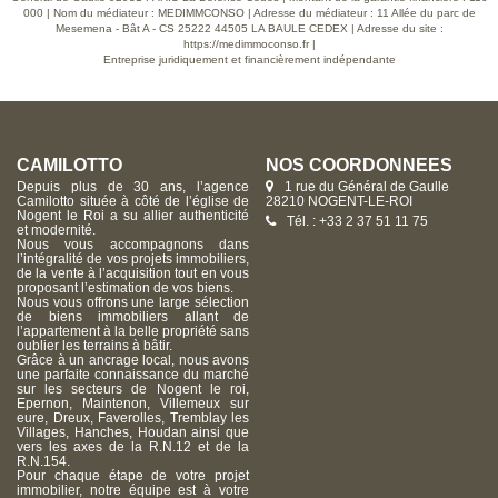
000 | Nom du médiateur : MEDIMMCONSO | Adresse du médiateur : 11 Allée du parc de
Mesemena - Bât A - CS 25222 44505 LA BAULE CEDEX | Adresse du site :
https://medimmoconso.fr
|
Entreprise juridiquement et financièrement indépendante
CAMILOTTO
NOS COORDONNÉES
Depuis plus de 30 ans, l’agence
1 rue du Général de Gaulle
Camilotto située à côté de l’église de
28210 NOGENT-LE-ROI
Nogent le Roi a su allier authenticité
Tél. : +33 2 37 51 11 75
et modernité.
Nous vous accompagnons dans
l’intégralité de vos projets immobiliers,
de la vente à l’acquisition tout en vous
proposant l’estimation de vos biens.
Nous vous offrons une large sélection
de biens immobiliers allant de
l’appartement à la belle propriété sans
oublier les terrains à bâtir.
Grâce à un ancrage local, nous avons
une parfaite connaissance du marché
sur les secteurs de Nogent le roi,
Epernon, Maintenon, Villemeux sur
eure, Dreux, Faverolles, Tremblay les
Villages, Hanches, Houdan ainsi que
vers les axes de la R.N.12 et de la
R.N.154.
Pour chaque étape de votre projet
immobilier, notre équipe est à votre