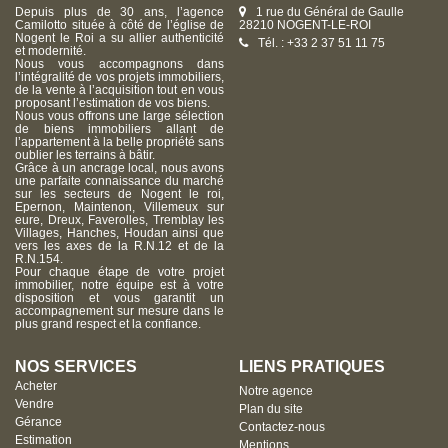
Depuis plus de 30 ans, l’agence
1 rue du Général de Gaulle
Camilotto située à côté de l’église de
28210 NOGENT-LE-ROI
Nogent le Roi a su allier authenticité
Tél. : +33 2 37 51 11 75
et modernité.
Nous vous accompagnons dans
l’intégralité de vos projets immobiliers,
de la vente à l’acquisition tout en vous
proposant l’estimation de vos biens.
Nous vous offrons une large sélection
de biens immobiliers allant de
l’appartement à la belle propriété sans
oublier les terrains à bâtir.
Grâce à un ancrage local, nous avons
une parfaite connaissance du marché
sur les secteurs de Nogent le roi,
Epernon, Maintenon, Villemeux sur
eure, Dreux, Faverolles, Tremblay les
Villages, Hanches, Houdan ainsi que
vers les axes de la R.N.12 et de la
R.N.154.
Pour chaque étape de votre projet
immobilier, notre équipe est à votre
disposition et vous garantit un
accompagnement sur mesure dans le
plus grand respect et la confiance.
NOS SERVICES
LIENS PRATIQUES
Acheter
Notre agence
Vendre
Plan du site
Gérance
Contactez-nous
Estimation
Mentions