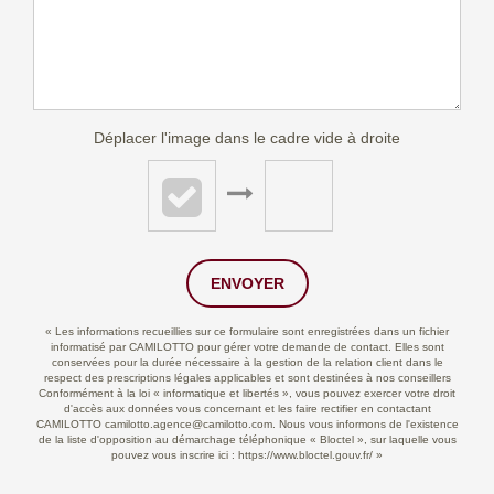
Déplacer l'image dans le cadre vide à droite
ENVOYER
« Les informations recueillies sur ce formulaire sont enregistrées dans un fichier
informatisé par CAMILOTTO pour gérer votre demande de contact. Elles sont
conservées pour la durée nécessaire à la gestion de la relation client dans le
respect des prescriptions légales applicables et sont destinées à nos conseillers
Conformément à la loi « informatique et libertés », vous pouvez exercer votre droit
d'accès aux données vous concernant et les faire rectifier en contactant
CAMILOTTO camilotto.agence@camilotto.com. Nous vous informons de l'existence
de la liste d'opposition au démarchage téléphonique « Bloctel », sur laquelle vous
pouvez vous inscrire ici :
https://www.bloctel.gouv.fr/
»