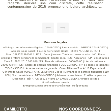
L
regards, derrière une cour discrète, cette réalisation
a
contemporaine de 2015 propose une lecture architecturale
c
singulière. Développant 206m² loi Carrez, la maison s'articule
d
autour d'une spectaculaire pièce de vie de 68m²
c
déplafonnée. Une élégante passerelle aérienne conduit à
c
une mezzanine surplombant le séjour. Espace de travail,
é
bibliothèque, chambre d'appoint : cet espace offre une
a
flexibilité rare, dans une atmosphère feutrée. Les combles
d
aménageables prolongent encore les possibilités d'évolution.
U
À l'extérieur, une vaste terrasse intimiste, totalement
o
préservée des regards s'ouvrant sur un jardin arboré avec
p
pommiers et poiriers. La distribution a été pensée avec
Mentions légales
Le
intelligence et fluidité : une chambre indépendante en rez-
c
Affichage des informations légales : CAMILOTTO | Raison sociale : AGENCE CAMILOTTO |
de-chaussée avec accès privatif permet d'envisager accueil,
télétravail ou usage autonome, tandis que l'étage accueille
Adresse siège social : 1 rue du Général de Gaulle - 28210 NOGENT-LE-ROI |
deux belles chambres, prolongées par de larges baies à
Siret : 38935713800012 | RCS : Dreux | Numero TVA Intracommunautaire : NC | Forme
juridique : Affaire personnelle commercant | Capital social : NC | Assurance RCP : 3643522904 |
galandage ouvertes sur l'extérieur. Un vaste garage de 70
Carte T : 2801 2016 000 010 295 | Date de délivrance : 0000-00-00 | Lieu de délivrance :
m², à la hauteur généreuse, permet l'accueil de plusieurs
28000 CHARTRES | Caisse de garantie financière : QBE EUROPE. | N° de caisse de garantie :
véhicules. Il est complété par un atelier, une cave à vin, une
65548 - 3/15151 | Adresse caisse de garantie : Coeur Défense Tour A 110 Esplanade du
buanderie, ainsi qu'un accès direct à la terrasse via un
Général de Gaulle 92931 PARIS La Défense Cédes | Montant de la garantie financière : 110
escalier indépendant. Les prestations : chauffage au sol,
000 | Nom du médiateur : MEDIMMCONSO | Adresse du médiateur : 11 Allée du parc de
chaudière Viessmann à condensation, menuiseries
aluminium, volets roulants motorisés et centralisés. La
Mesemena - Bât A - CS 25222 44505 LA BAULE CEDEX | Adresse du site :
situation est idéale : à seulement 3 minutes à pied de la
https://medimmoconso.fr
|
place principale, et 10 minutes à pied de la gare permettant
Entreprise juridiquement et financièrement indépendante
de rejoindre Paris facilement. Voir page 10 du Barème
d'honoraires consultable sur notre site
CAMILOTTO
NOS COORDONNÉES