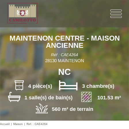
MAINTENON CENTRE - MAISON
ANCIENNE
Réf : CAE4264
28130 MAINTENON
NC
4 pièce(s)
3 chambre(s)
1 salle(s) de bain(s)
101.53 m²
560 m² de terrain
Accueil
Maison
Ref. : CAE4264