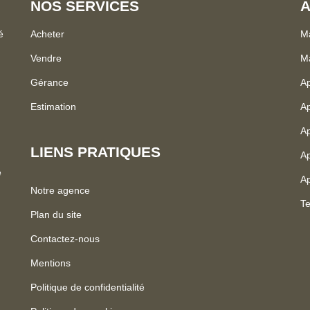
NOS SERVICES
A
é
Acheter
Ma
Vendre
Ma
Gérance
A
Estimation
Ap
Ap
LIENS PRATIQUES
Ap
e
Ap
Notre agence
Te
Plan du site
Contactez-nous
Mentions
Politique de confidentialité