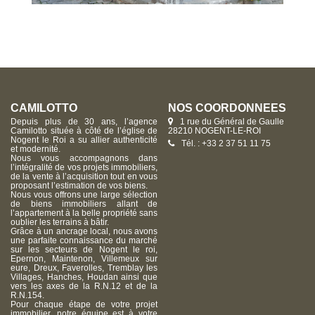
CAMILOTTO
NOS COORDONNÉES
Depuis plus de 30 ans, l’agence
1 rue du Général de Gaulle
Camilotto située à côté de l’église de
28210 NOGENT-LE-ROI
Nogent le Roi a su allier authenticité
Tél. : +33 2 37 51 11 75
et modernité.
Nous vous accompagnons dans
l’intégralité de vos projets immobiliers,
de la vente à l’acquisition tout en vous
proposant l’estimation de vos biens.
Nous vous offrons une large sélection
de biens immobiliers allant de
l’appartement à la belle propriété sans
oublier les terrains à bâtir.
Grâce à un ancrage local, nous avons
une parfaite connaissance du marché
sur les secteurs de Nogent le roi,
Epernon, Maintenon, Villemeux sur
eure, Dreux, Faverolles, Tremblay les
Villages, Hanches, Houdan ainsi que
vers les axes de la R.N.12 et de la
R.N.154.
Pour chaque étape de votre projet
immobilier, notre équipe est à votre