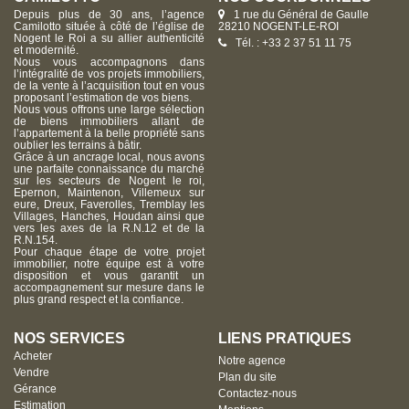
Depuis plus de 30 ans, l’agence
1 rue du Général de Gaulle
Camilotto située à côté de l’église de
28210 NOGENT-LE-ROI
Nogent le Roi a su allier authenticité
Tél. : +33 2 37 51 11 75
et modernité.
Nous vous accompagnons dans
l’intégralité de vos projets immobiliers,
de la vente à l’acquisition tout en vous
proposant l’estimation de vos biens.
Nous vous offrons une large sélection
de biens immobiliers allant de
l’appartement à la belle propriété sans
oublier les terrains à bâtir.
Grâce à un ancrage local, nous avons
une parfaite connaissance du marché
sur les secteurs de Nogent le roi,
Epernon, Maintenon, Villemeux sur
eure, Dreux, Faverolles, Tremblay les
Villages, Hanches, Houdan ainsi que
vers les axes de la R.N.12 et de la
R.N.154.
Pour chaque étape de votre projet
immobilier, notre équipe est à votre
disposition et vous garantit un
accompagnement sur mesure dans le
plus grand respect et la confiance.
NOS SERVICES
LIENS PRATIQUES
Acheter
Notre agence
Vendre
Plan du site
Gérance
Contactez-nous
Estimation