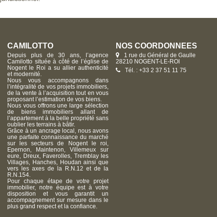
CAMILOTTO
NOS COORDONNÉES
Depuis plus de 30 ans, l’agence
1 rue du Général de Gaulle
Camilotto située à côté de l’église de
28210 NOGENT-LE-ROI
Nogent le Roi a su allier authenticité
Tél. : +33 2 37 51 11 75
et modernité.
Nous vous accompagnons dans
l’intégralité de vos projets immobiliers,
de la vente à l’acquisition tout en vous
proposant l’estimation de vos biens.
Nous vous offrons une large sélection
de biens immobiliers allant de
l’appartement à la belle propriété sans
oublier les terrains à bâtir.
Grâce à un ancrage local, nous avons
une parfaite connaissance du marché
sur les secteurs de Nogent le roi,
Epernon, Maintenon, Villemeux sur
eure, Dreux, Faverolles, Tremblay les
Villages, Hanches, Houdan ainsi que
vers les axes de la R.N.12 et de la
R.N.154.
Pour chaque étape de votre projet
immobilier, notre équipe est à votre
disposition et vous garantit un
accompagnement sur mesure dans le
plus grand respect et la confiance.