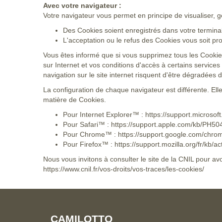
Avec votre navigateur :
Votre navigateur vous permet en principe de visualiser, g
Des Cookies soient enregistrés dans votre terminal 
L'acceptation ou le refus des Cookies vous soit pr
Vous êtes informé que si vous supprimez tous les Cookie
sur Internet et vos conditions d'accès à certains services 
navigation sur le site internet risquent d'être dégradées 
La configuration de chaque navigateur est différente. Ell
matière de Cookies.
Pour Internet Explorer™ :
https://support.microso
Pour Safari™ :
https://support.apple.com/kb/PH50
Pour Chrome™ :
https://support.google.com/chr
Pour Firefox™ :
https://support.mozilla.org/fr/kb/a
Nous vous invitons à consulter le site de la CNIL pour av
https://www.cnil.fr/vos-droits/vos-traces/les-cookies/
CAMILOTTO