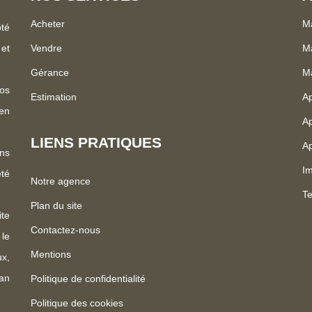
Acheter
Ma
ôté
 et
Vendre
Ma
Gérance
M
os
Estimation
A
 en
Ap
LIENS PRATIQUES
Ap
ns
I
été
Notre agence
Te
Plan du site
te
Contactez-nous
 le
Mentions
x,
an
Politique de confidentialité
Politique des cookies