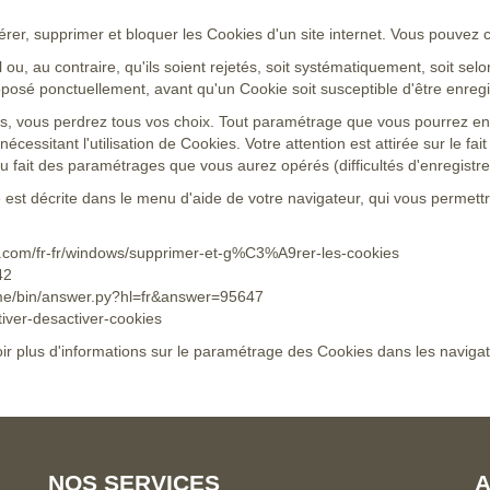
érer, supprimer et bloquer les Cookies d'un site internet. Vous pouvez 
ou, au contraire, qu'ils soient rejetés, soit systématiquement, soit selo
oposé ponctuellement, avant qu'un Cookie soit susceptible d'être enregi
s, vous perdrez tous vos choix. Tout paramétrage que vous pourrez ent
nécessitant l'utilisation de Cookies. Votre attention est attirée sur le f
du fait des paramétrages que vous aurez opérés (difficultés d'enregistre
e est décrite dans le menu d'aide de votre navigateur, qui vous permett
ft.com/fr-fr/windows/supprimer-et-g%C3%A9rer-les-cookies
42
ome/bin/answer.py?hl=fr&answer=95647
ctiver-desactiver-cookies
oir plus d'informations sur le paramétrage des Cookies dans les navigat
NOS SERVICES
A