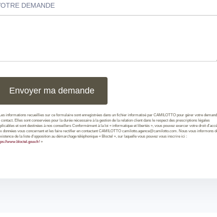
VOTRE DEMANDE
Les informations recueillies sur ce formulaire sont enregistrées dans un fichier informatisé par CAMILOTTO pour gérer votre deman
 contact. Elles sont conservées pour la durée nécessaire à la gestion de la relation client dans le respect des prescriptions légales
plicables et sont destinées à nos conseillers Conformément à la loi « informatique et libertés », vous pouvez exercer votre droit d'acc
x données vous concernant et les faire rectifier en contactant CAMILOTTO camilotto.agence@camilotto.com. Nous vous informons d
existence de la liste d'opposition au démarchage téléphonique « Bloctel », sur laquelle vous pouvez vous inscrire ici :
tps://www.bloctel.gouv.fr/
»