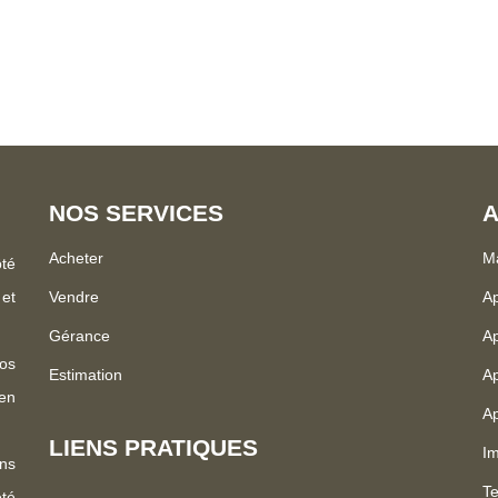
NOS SERVICES
A
Acheter
Ma
ôté
 et
Vendre
A
Gérance
Ap
os
Estimation
Ap
 en
Ap
LIENS PRATIQUES
Im
ns
Te
été