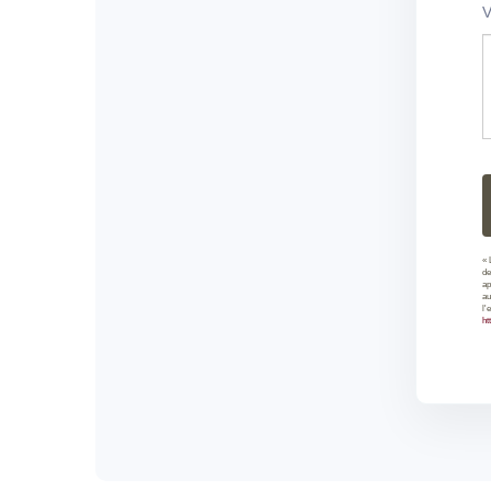
« 
de
ap
au
l'
ht